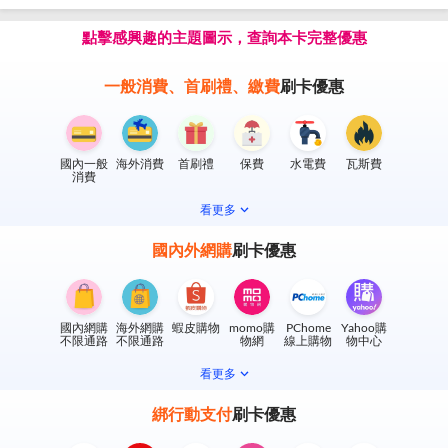
點擊感興趣的主題圖示，查詢本卡完整優惠
一般消費、首刷禮、繳費
刷卡優惠
國內一般
海外消費
首刷禮
保費
水電費
瓦斯費
消費
看更多
國內外網購
刷卡優惠
國內網購
海外網購
蝦皮購物
momo購
PChome
Yahoo購
不限通路
不限通路
物網
線上購物
物中心
看更多
綁行動支付
刷卡優惠