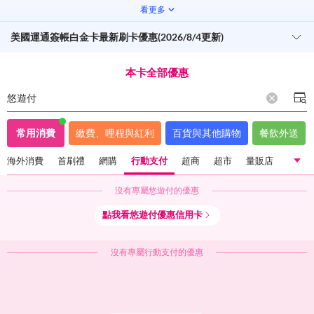
看更多
美國運通簽帳白金卡最新刷卡優惠(2026/8/4更新)
本卡全部優惠
悠遊付
常用消費
繳費、哩程與紅利
百貨與其他購物
餐飲外送
海外消費
首刷禮
網購
行動支付
超商
超市
量販店
沒有專屬
悠遊付
的優惠
國內一般消費
海外消費
首刷禮
網購
行動支付
點我看
悠遊付
優惠信用卡
超商
超市
量販店
沒有專屬
行動支付
的優惠