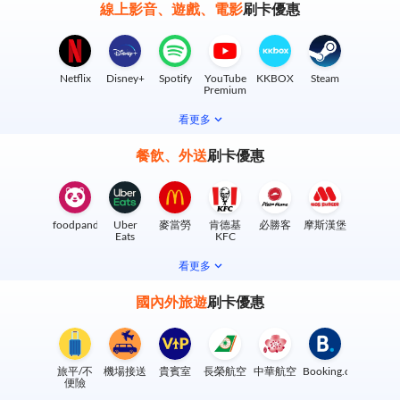
線上影音、遊戲、電影
刷卡優惠
Netflix
Disney+
Spotify
YouTube
KKBOX
Steam
Premium
看更多
餐飲、外送
刷卡優惠
foodpanda
Uber
麥當勞
肯德基
必勝客
摩斯漢堡
Eats
KFC
看更多
國內外旅遊
刷卡優惠
旅平/不
機場接送
貴賓室
長榮航空
中華航空
Booking.com
便險