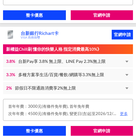
整卡優惠
官網申請
台新銀行Richart卡
官網申請
VISA 商務御璽
新權益Chill刷 懂你的快樂人格 指定消費最高10%》
3.8%
台新Pay享 3.8% 無上限、LINE Pay 2.3%無上限
3.3%
多種方案享生活/百貨/餐飲/網購等3.3%無上限
2%
節假日不限通路消費享2%無上限
首年年費：3000元(有條件免年費), 首年免年費
次年年費：4500元(有條件免年費), 變更日(含)起至2026/12/31止，符合原卡別之免年費消費條件 或 使用台新信用卡數位帳單(包含電子/行動帳單)且生效，即享免年費優惠。
更多
整卡優惠
官網申請