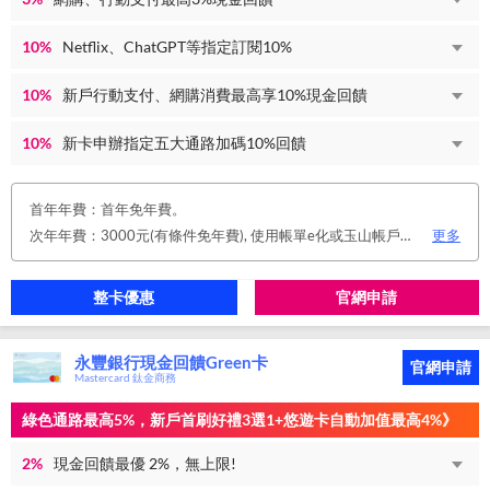
10%
Netflix、ChatGPT等指定訂閱10%
10%
新戶行動支付、網購消費最高享10%現金回饋
10%
新卡申辦指定五大通路加碼10%回饋
首年年費：首年免年費。
次年年費：3000元(有條件免年費), 使用帳單e化或玉山帳戶自動扣繳信用卡款或任消費一筆享免年費優惠。
更多
整卡優惠
官網申請
永豐銀行現金回饋Green卡
官網申請
Mastercard 鈦金商務
綠色通路最高5%，新戶首刷好禮3選1+悠遊卡自動加值最高4%》
2%
現金回饋最優 2%，無上限!