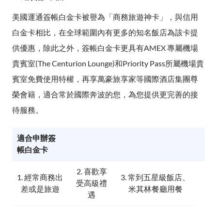
美國運通簽帳白金卡被譽為「商務旅遊神卡」，與信用
白金卡相比，在全球範圍內有更多的知名飯店為該卡提
供優惠，除此之外，簽帳白金卡更具有AMEX 專屬機場
貴賓室(The Centurion Lounge)和Priority Pass所屬機場貴
賓室免費使用特權，再享萬豪旅享家等國際酒店集團尊
榮會籍，適合常於國際奔波的您，為您提供更完善的接
待服務。
適合申辦簽
帳白金卡
2. 喜歡享
1. 經常商務出
3. 常到五星級飯店、
受高級禮
差或是旅遊
米其林餐廳用餐
遇