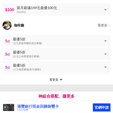
當月刷滿149元最優100元
$100
(Netflix)
咖啡廳
看更多
最優5折
5
折
(台北新板希爾頓酒店餐廳)
最優5折
5
折
(台北士林萬麗酒店餐廳)
最優5折
5
折
(八方燴西餐廳(新竹國賓))
看更多
神組合搭配、賺更多
滙豐銀行現金回饋御璽卡
官網申請
VISA 御璽