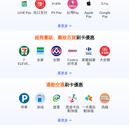
LINE Pay
街口支付
PX Pay
台灣Pay
Apple
Google
Pay
Pay
看更多
超商量販、藥妝百貨
刷卡優惠
7-
全家
全聯
Costco
家樂福量
大全聯
ELEVEN
好市多
販
實體門市
看更多
通勤交通
刷卡優惠
停車
加油
捷運
悠遊卡自
一卡通自
高鐵
動加值
動加值
看更多