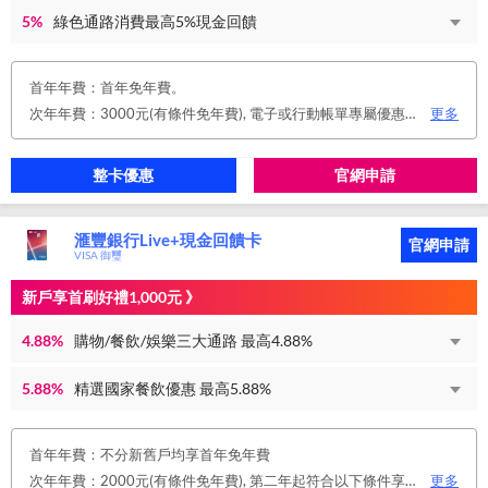
5%
綠色通路消費最高5%現金回饋
首年年費：首年免年費。
次年年費：3000元(有條件免年費), 電子或行動帳單專屬優惠： 申請信用卡電子或行動對帳單且取消實體帳單，於電子/行動帳單申請期間，正、附卡皆享免年費之優惠。 年度消費減免辦法： 第2年起，以收取年費當年前12個月累計消費滿NT$150,000或不限金額消費12次，即免收次年年費。 年費：正卡NT$3,000、附卡NT$1,500，附卡6張(含)以內免年費。
更多
整卡優惠
官網申請
滙豐銀行Live+現金回饋卡
官網申請
VISA 御璽
新戶享首刷好禮1,000元 》
4.88%
購物/餐飲/娛樂三大通路 最高4.88%
5.88%
精選國家餐飲優惠 最高5.88%
首年年費：不分新舊戶均享首年免年費
次年年費：2000元(有條件免年費), 第二年起符合以下條件享年費優惠辦法 • 使用非紙本帳單(電子帳單或行動帳單)終身免年費 • 前一年消費滿 8 萬或 12 次享次年免年費
更多