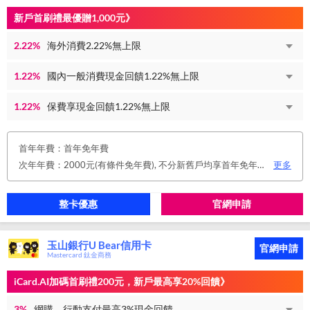
新戶首刷禮最優贈1,000元》
2.22%
海外消費2.22%無上限
1.22%
國內一般消費現金回饋1.22%無上限
1.22%
保費享現金回饋1.22%無上限
首年年費：首年免年費
次年年費：2000元(有條件免年費), 不分新舊戶均享首年免年費，第二年起符合以下條件享年費優惠辦法： 1.使用非紙本帳單(電子帳單或行動帳單)終身免年費。 2.前一年消費滿8 萬或 12 次享次年免年費。
更多
整卡優惠
官網申請
玉山銀行U Bear信用卡
官網申請
Mastercard 鈦金商務
iCard.AI加碼首刷禮200元，新戶最高享20%回饋》
3%
網購、行動支付最高3%現金回饋