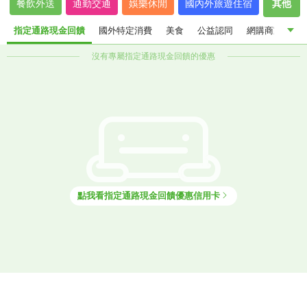
餐飲外送
通勤交通
娛樂休閒
國內外旅遊住宿
其他
指定通路現金回饋
國外特定消費
美食
公益認同
網購商家
其
沒有專屬
指定通路現金回饋
的優惠
指定通路現金回饋
國外特定消費
美食
公益認同
網購商家
其他優惠
點我看
指定通路現金回饋
優惠信用卡