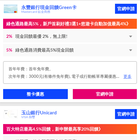
永豐銀行現金回饋Green卡
官網申請
Mastercard 鈦金商務
綠色通路最高5%，新戶首刷好禮3選1+悠遊卡自動加值最高4%》
2%
現金回饋最優 2%，無上限!
5%
綠色通路消費最高5%現金回饋
首年年費：首年免年費。
次年年費：3000元(有條件免年費), 電子或行動帳單專屬優惠： 申請信用卡電子或行動對帳單且取消實體帳單，於電子/行動帳單申請期間，正、附卡皆享免年費之優惠。 年度消費減免辦法： 第2年起，以收取年費當年前12個月累計消費滿NT$150,000或不限金額消費12次，即免收次年年費。 年費：正卡NT$3,000、附卡NT$1,500，附卡6張(含)以內免年費。
更多
整卡優惠
官網申請
玉山銀行Unicard
官網申請
VISA 御璽
百大特店最高4.5%回饋，新申辦最高享20%回饋》