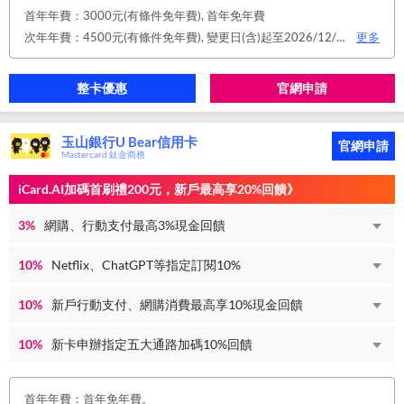
首年年費：3000元(有條件免年費), 首年免年費
次年年費：4500元(有條件免年費), 變更日(含)起至2026/12/31止，符合原卡別之免年費消費條件 或 使用台新信用卡數位帳單(包含電子/行動帳單)且生效，即享免年費優惠。
更多
整卡優惠
官網申請
玉山銀行U Bear信用卡
官網申請
Mastercard 鈦金商務
iCard.AI加碼首刷禮200元，新戶最高享20%回饋》
3%
網購、行動支付最高3%現金回饋
10%
Netflix、ChatGPT等指定訂閱10%
10%
新戶行動支付、網購消費最高享10%現金回饋
10%
新卡申辦指定五大通路加碼10%回饋
首年年費：首年免年費。