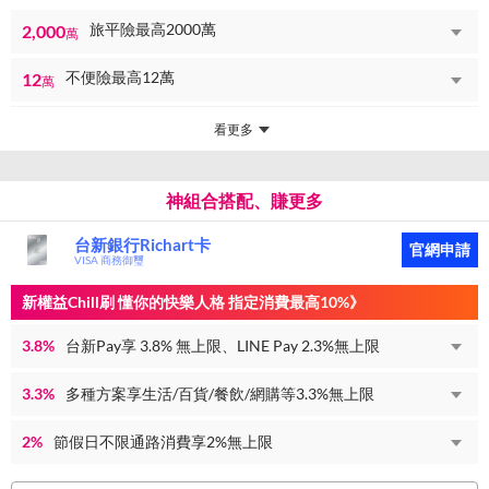
旅平險最高2000萬
2,000
萬
不便險最高12萬
12
萬
看更多
神組合搭配、賺更多
台新銀行Richart卡
官網申請
VISA 商務御璽
新權益Chill刷 懂你的快樂人格 指定消費最高10%》
3.8%
台新Pay享 3.8% 無上限、LINE Pay 2.3%無上限
3.3%
多種方案享生活/百貨/餐飲/網購等3.3%無上限
2%
節假日不限通路消費享2%無上限