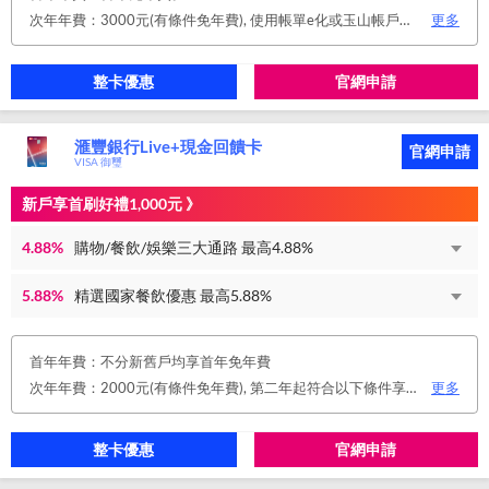
次年年費：3000元(有條件免年費), 使用帳單e化或玉山帳戶自動扣繳信用卡款或任消費一筆享免年費優惠。
更多
整卡優惠
官網申請
滙豐銀行Live+現金回饋卡
官網申請
VISA 御璽
新戶享首刷好禮1,000元 》
4.88%
購物/餐飲/娛樂三大通路 最高4.88%
5.88%
精選國家餐飲優惠 最高5.88%
首年年費：不分新舊戶均享首年免年費
次年年費：2000元(有條件免年費), 第二年起符合以下條件享年費優惠辦法 • 使用非紙本帳單(電子帳單或行動帳單)終身免年費 • 前一年消費滿 8 萬或 12 次享次年免年費
更多
整卡優惠
官網申請