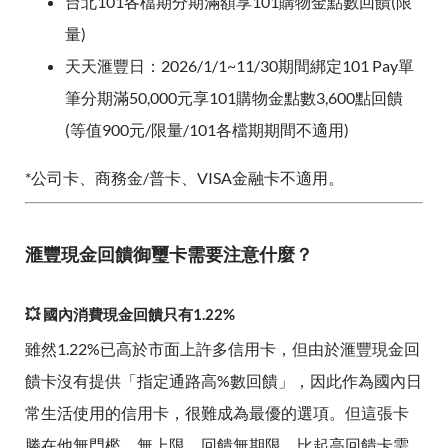
台北101各檔期分期滿額享101購物金點數回饋(限
量)
天天滙豐日：2026/1/1~11/30期間綁定101 Pay單
筆分期滿50,000元享101購物金點數3,600點回饋
(等值900元/限量/101各檔期期間不適用)
*公司卡、商務金/普卡、VISA金融卡不適用。
滙豐現金回饋御璽卡需要注意什麼？
💥 國內消費現金回饋只有1.22%
雖然1.22%已高於市面上許多信用卡，但由於滙豐現金回
饋卡沒有提供「指定通路高%數回饋」，因此作為國內日
常生活使用的信用卡，很難成為最優的選項。但這張卡
勝在他無門檻、無上限、回饋無期限，比起高回饋卡需