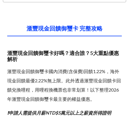
滙豐現金回饋御璽卡 完整攻略
滙豐現金回饋御璽卡好嗎？適合誰？5大重點優惠
解析
滙豐現金回饋御璽卡國內消費(含保費)回饋1.22%，海外
現金回饋最優2.22%無上限。此外透過滙豐現金回饋卡回
饋兌換哩程，用哩程換機票也非常划算！以下整理2026
年滙豐現金回饋御璽卡最主要的權益優惠。
❗申請人需提供月薪NTD$5萬元以上之薪資所得證明