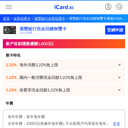
首頁
全部信用卡
滙豐銀行全部信用卡
滙豐銀行現金回饋御璽卡優惠(VISA 御璽)
滙豐銀行現金回饋御璽卡
滙豐銀行
現金回饋御璽卡
立即申請
官網申請
VISA 御璽
新戶首刷禮最優贈1,000元》
整卡特色
2.22%
海外消費2.22%無上限
1.22%
國內一般消費現金回饋1.22%無上限
1.22%
保費享現金回饋1.22%無上限
年費
首年年費：首年免年費
次年年費：2000元(有條件免年費), 不分新舊戶均享首年免年費，第二年起符合以下條件享年費優惠辦法： 1.使用非紙本帳單(電子帳單或行動帳單)終身免年費。 2.前一年消費滿8 萬或 12 次享次年免年費。
更多