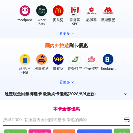
foodpanda
Uber
麥當勞
肯德基
必勝客
摩斯漢堡
Eats
KFC
看更多
國內外旅遊
刷卡優惠
旅平/不
機場接送
貴賓室
長榮航空
中華航空
Booking.com
便險
看更多
滙豐現金回饋御璽卡 最新刷卡優惠(2026/8/4更新)
本卡全部優惠
搜尋7,000+有
滙豐現金回饋御璽卡
優惠的商家