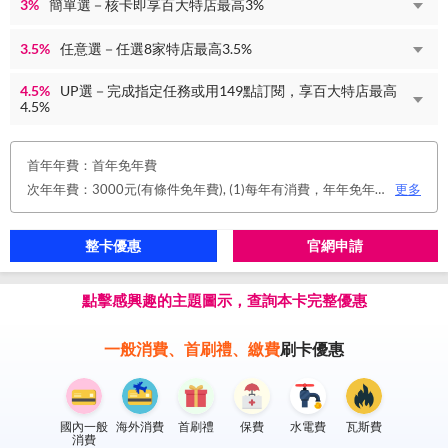
3%
簡單選－核卡即享百大特店最高3%
3.5%
任意選－任選8家特店最高3.5%
4.5%
UP選－完成指定任務或用149點訂閱，享百大特店最高
4.5%
首年年費：首年免年費
次年年費：3000元(有條件免年費), (1)每年有消費，年年免年費。或(2)同時使用玉山帳戶自動扣繳信用卡款及帳單e化期間享免年費優惠。
更多
整卡優惠
官網申請
點擊感興趣的主題圖示，查詢本卡完整優惠
一般消費、首刷禮、繳費
刷卡優惠
國內一般
海外消費
首刷禮
保費
水電費
瓦斯費
消費